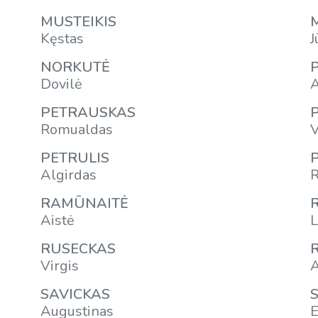
MUSTEIKIS
Kęstas
J
NORKUTĖ
Dovilė
A
PETRAUSKAS
Romualdas
V
PETRULIS
Algirdas
RAMŪNAITĖ
Aistė
L
RUSECKAS
Virgis
A
SAVICKAS
Augustinas
E