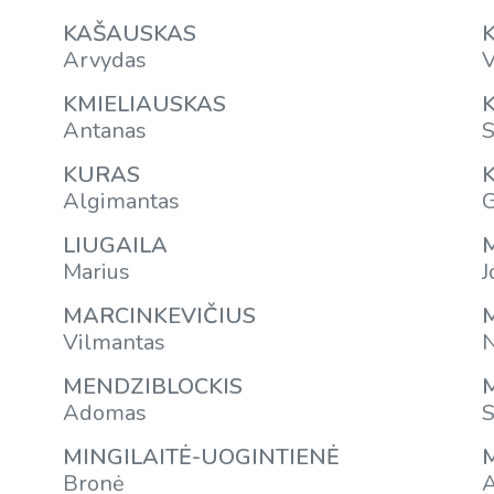
KAŠAUSKAS
Arvydas
V
KMIELIAUSKAS
Antanas
S
KURAS
Algimantas
G
LIUGAILA
Marius
J
MARCINKEVIČIUS
Vilmantas
N
MENDZIBLOCKIS
Adomas
S
MINGILAITĖ-UOGINTIENĖ
Bronė
A