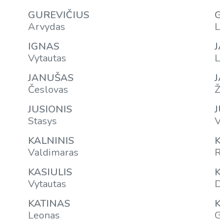
GUREVIČIUS
Arvydas
L
IGNAS
Vytautas
L
JANUŠAS
Česlovas
Ž
JUSIONIS
Stasys
V
KALNINIS
Valdimaras
R
KASIULIS
Vytautas
D
KATINAS
Leonas
G