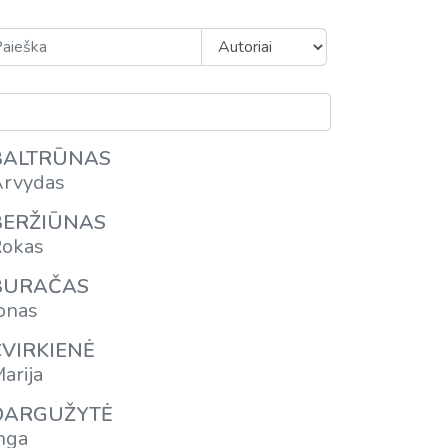
BALTRŪNAS
rvydas
BERŽIŪNAS
okas
BURAČAS
onas
CVIRKIENĖ
arija
DARGUŽYTĖ
nga