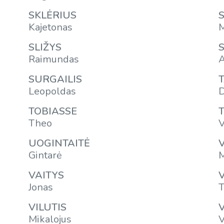
SKLĖRIUS
Kajetonas
M
SLIŽYS
Raimundas
A
SURGAILIS
Leopoldas
D
TOBIASSE
Theo
V
UOGINTAITĖ
Gintarė
M
VAITYS
Jonas
T
VILUTIS
Mikalojus
V