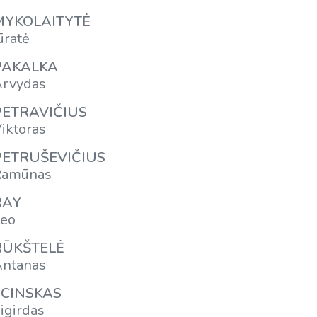
MYKOLAITYTĖ
ūratė
PAKALKA
rvydas
PETRAVIČIUS
iktoras
PETRUŠEVIČIUS
Ramūnas
RAY
eo
RŪKŠTELĖ
ntanas
SCINSKAS
igirdas