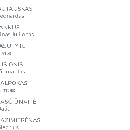
GUTAUSKAS
eonardas
JANKUS
inas Julijonas
JASUTYTĖ
ivilė
JUSIONIS
idmantas
KALPOKAS
imtas
KASČIŪNAITĖ
alia
KAZIMIERĖNAS
iedrius