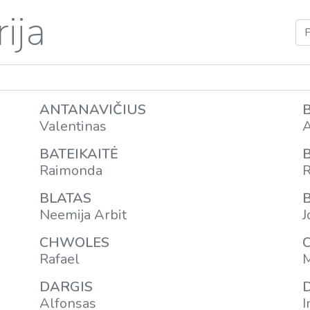
ija
ANTANAVIČIUS
Valentinas
A
BATEIKAITĖ
Raimonda
R
BLATAS
Neemija Arbit
J
CHWOLES
Rafael
M
DARGIS
Alfonsas
I