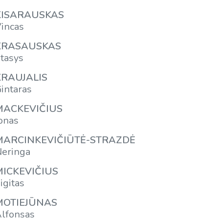
KISARAUSKAS
incas
KRASAUSKAS
tasys
KRAUJALIS
intaras
MACKEVIČIUS
onas
MARCINKEVIČIŪTĖ-STRAZDĖ
eringa
MICKEVIČIUS
igitas
MOTIEJŪNAS
lfonsas