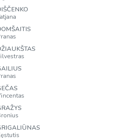
DIŠČENKO
atjana
DOMŠAITIS
ranas
DŽIAUKŠTAS
ilvestras
GAILIUS
ranas
GEČAS
incentas
GRAŽYS
ronius
GRIGALIŪNAS
ęstutis