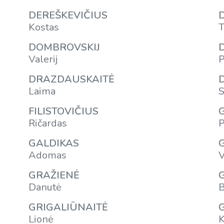
DEREŠKEVIČIUS
Kostas
T
DOMBROVSKIJ
Valerij
P
DRAZDAUSKAITĖ
Laima
S
FILISTOVIČIUS
Ričardas
P
GALDIKAS
Adomas
V
GRAŽIENĖ
Danutė
B
GRIGALIŪNAITĖ
Lionė
K