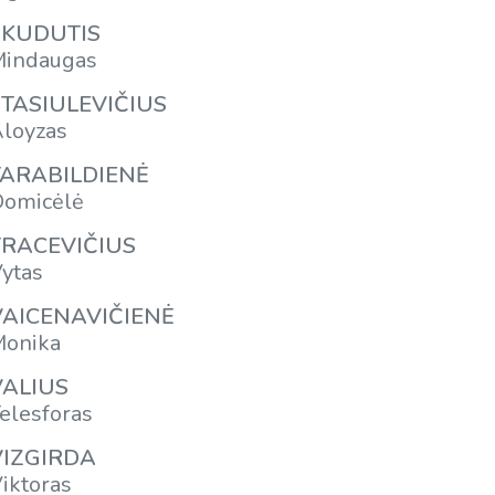
SKUDUTIS
indaugas
STASIULEVIČIUS
loyzas
TARABILDIENĖ
omicėlė
TRACEVIČIUS
ytas
VAICENAVIČIENĖ
onika
VALIUS
elesforas
VIZGIRDA
iktoras