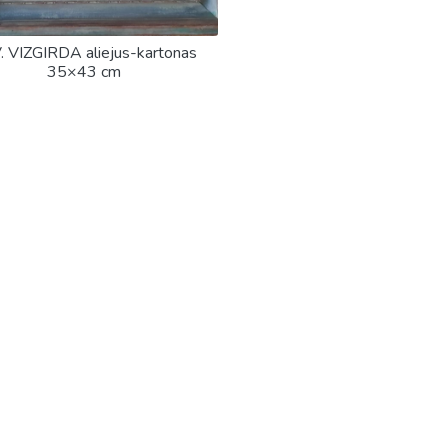
V. VIZGIRDA aliejus-kartonas
35×43 cm