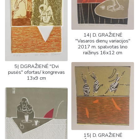
14| D. GRAŽIENĖ
"Vasaros dienų variacijos"
2017 m. spalvotas lino
raižinys 16x12 cm
5| D.GRAŽIENĖ "Dvi
pusės" ofortas/ kongrevas
13x9 cm
15| D. GRAŽIENĖ