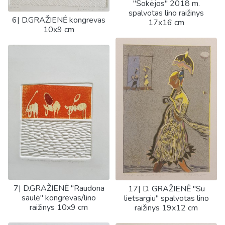
"Šokėjos" 2018 m.
spalvotas lino raižinys
6| D.GRAŽIENĖ kongrevas
17x16 cm
10x9 cm
7| D.GRAŽIENĖ "Raudona
17| D. GRAŽIENĖ "Su
saulė" kongrevas/lino
lietsargiu" spalvotas lino
raižinys 10x9 cm
raižinys 19x12 cm