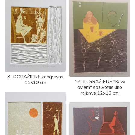
8| D.GRAŽIENĖ kongrevas
18| D. GRAŽIENĖ "Kava
11x10 cm
dviem" spalvotas lino
raižinys 12x16 cm