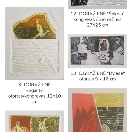
12| D.GRAŽIENĖ "Šokėja"
kongrevas / lino raižinys
27x25 cm
13| D.GRAŽIENĖ "Dviese"
ofortas 9 x 16 cm
3| D.GRAŽIENĖ
"Bėgantis"
ofortas/kongrevas 12x10
cm