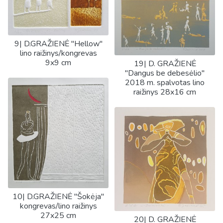
9| D.GRAŽIENĖ "Hellow"
lino raižinys/kongrevas
9x9 cm
19| D. GRAŽIENĖ
"Dangus be debesėlio"
2018 m. spalvotas lino
raižinys 28x16 cm
10| D.GRAŽIENĖ "Šokėja"
kongrevas/lino raižinys
27x25 cm
20| D. GRAŽIENĖ