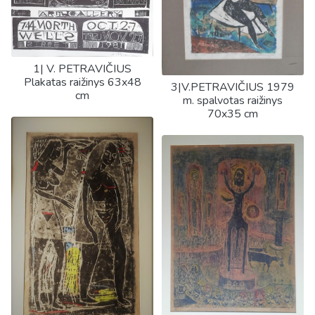
1| V. PETRAVIČIUS
Plakatas raižinys 63x48
3|V.PETRAVIČIUS 1979
cm
m. spalvotas raižinys
70x35 cm