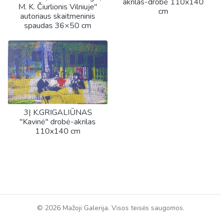
akrilas-drobė 110x140
M. K. Čiurlionis Vilniuje"
cm
autoriaus skaitmeninis
spaudas 36×50 cm
3| K.GRIGALIŪNAS
"Kavinė" drobė-akrilas
110x140 cm
© 2026 Mažoji Galerija. Visos teisės saugomos.