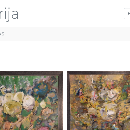
ija
AS