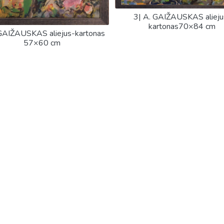
3| A. GAIŽAUSKAS alieju
kartonas70×84 cm
GAIŽAUSKAS aliejus-kartonas
57×60 cm