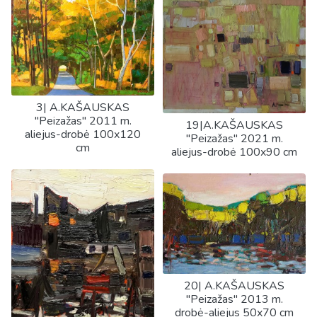
3| A.KAŠAUSKAS
"Peizažas" 2011 m.
19|A.KAŠAUSKAS
aliejus-drobė 100x120
"Peizažas" 2021 m.
cm
aliejus-drobė 100x90 cm
20| A.KAŠAUSKAS
"Peizažas" 2013 m.
drobė-aliejus 50x70 cm