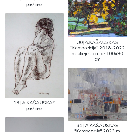
piešinys
30|A.KAŠAUSKAS
"Kompozicija" 2018-2022
m. aliejus-drobė 100x90
cm
13| A.KAŠAUSKAS
piešinys
31| A.KAŠAUSKAS
"Kompozicija" 2023 m.