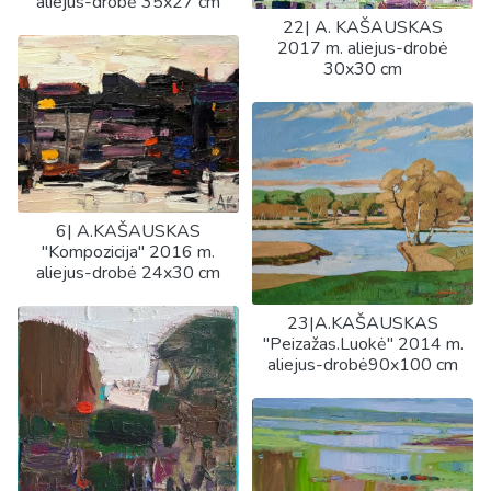
aliejus-drobė 35x27 cm
22| A. KAŠAUSKAS
2017 m. aliejus-drobė
30x30 cm
6| A.KAŠAUSKAS
"Kompozicija" 2016 m.
aliejus-drobė 24x30 cm
23|A.KAŠAUSKAS
"Peizažas.Luokė" 2014 m.
aliejus-drobė90x100 cm