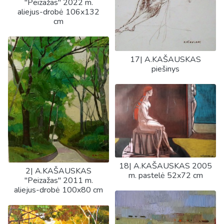
"Peizažas" 2022 m.
aliejus-drobė 106x132
cm
17| A.KAŠAUSKAS
piešinys
18| A.KAŠAUSKAS 2005
2| A.KAŠAUSKAS
m. pastelė 52x72 cm
"Peizažas" 2011 m.
aliejus-drobė 100x80 cm