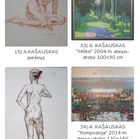
33| A. KAŠAUSKAS
"Miške" 2004 m. aliejus-
15| A.KAŠAUSKAS
drobė 100×90 cm
piešinys
34| A. KAŠAUSKAS
"Kompozicija" 2014 m.
aliejus-drobė 130×150