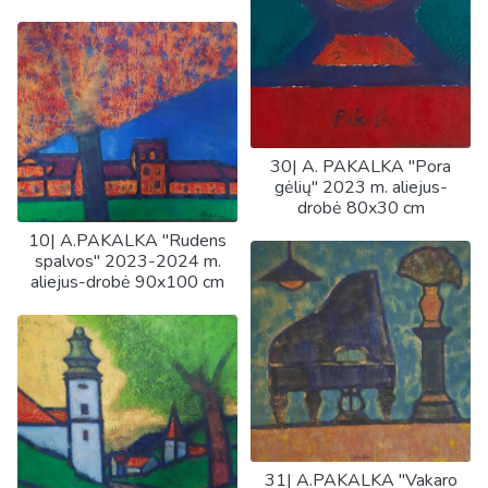
30| A. PAKALKA "Pora
gėlių" 2023 m. aliejus-
drobė 80x30 cm
10| A.PAKALKA "Rudens
spalvos" 2023-2024 m.
aliejus-drobė 90x100 cm
31| A.PAKALKA "Vakaro