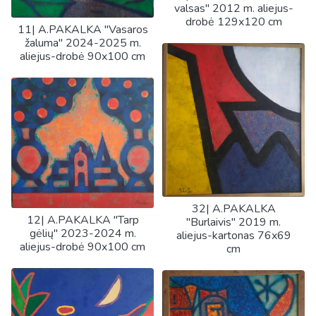
valsas" 2012 m. aliejus-
drobė 129x120 cm
11| A.PAKALKA "Vasaros
žaluma" 2024-2025 m.
aliejus-drobė 90x100 cm
32| A.PAKALKA
12| A.PAKALKA "Tarp
"Burlaivis" 2019 m.
gėlių" 2023-2024 m.
aliejus-kartonas 76x69
aliejus-drobė 90x100 cm
cm