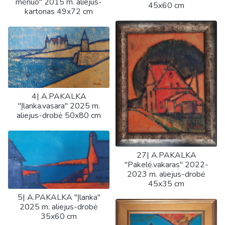
mėnuo" 2015 m. aliejus-
45x60 cm
kartonas 49x72 cm
4| A.PAKALKA
"Įlanka.vasara" 2025 m.
aliejus-drobė 50x80 cm
27| A.PAKALKA
"Pakelė.vakaras" 2022-
2023 m. aliejus-drobė
45x35 cm
5| A.PAKALKA "Įlanka"
2025 m. aliejus-drobė
35x60 cm