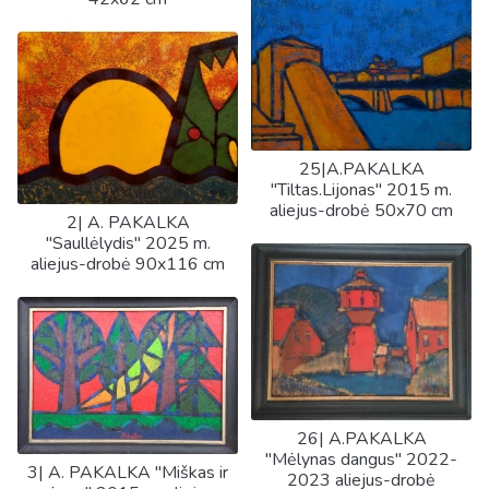
25|A.PAKALKA
"Tiltas.Lijonas" 2015 m.
aliejus-drobė 50x70 cm
2| A. PAKALKA
"Saullėlydis" 2025 m.
aliejus-drobė 90x116 cm
26| A.PAKALKA
"Mėlynas dangus" 2022-
3| A. PAKALKA "Miškas ir
2023 aliejus-drobė