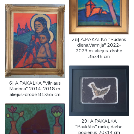
28| A.PAKALKA "Rudens
diena.Varmija" 2022-
2023 m. aliejus-drobė
35x45 cm
6| A.PAKALKA "Vilniaus
Madona" 2014-2018 m.
aliejus-drobė 81×65 cm
29| A.PAKALKA
"Paukštis" rankų darbo
popierius 20x14 cm