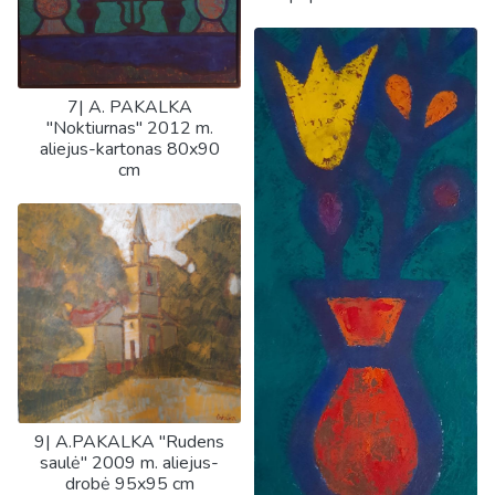
7| A. PAKALKA
"Noktiurnas" 2012 m.
aliejus-kartonas 80x90
cm
9| A.PAKALKA "Rudens
saulė" 2009 m. aliejus-
drobė 95x95 cm