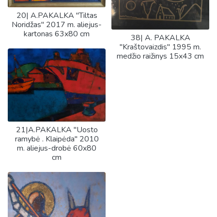
20| A.PAKALKA "Tiltas
Noridžas" 2017 m. aliejus-
kartonas 63x80 cm
38| A. PAKALKA
"Kraštovaizdis" 1995 m.
medžio raižinys 15x43 cm
21|A.PAKALKA "Uosto
ramybė . Klaipėda" 2010
m. aliejus-drobė 60x80
cm