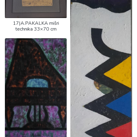
17|A.PAKALKA mišri
technika 33×70 cm