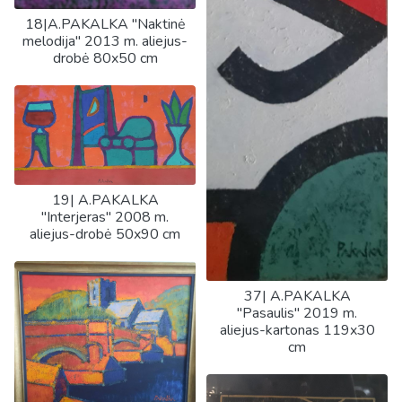
18|A.PAKALKA "Naktinė
melodija" 2013 m. aliejus-
drobė 80x50 cm
19| A.PAKALKA
"Interjeras" 2008 m.
aliejus-drobė 50x90 cm
37| A.PAKALKA
"Pasaulis" 2019 m.
aliejus-kartonas 119x30
cm