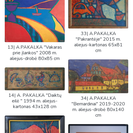
33| A.PAKALKA
"Pakrantėje" 2015 m.
aliejus-kartonas 65x81
13| A.PAKALKA "Vakaras
cm
prie įlankos" 2008 m.
aliejus-drobė 80x85 cm
14| A. PAKALKA "Daiktų
34| A.PAKALKA
eilė " 1994 m. aliejus-
"Bernardinai" 2019-2020
kartonas 43x128 cm
m. aliejus-drobė 80x140
cm