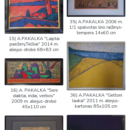
35| A.PAKALKA 2006 m.
1/1 spalvotas lino raižinys-
tempera 14x60 cm
15| A.PAKALKA "Laiptai
paežery.Telšiai" 2014 m.
aliejus-drobė 68×83 cm
16| A. PAKALKA "Seni
36| A.PAKALKA "Geltoni
daiktai, indai, verbos"
laukai" 2011 m. aliejus-
2009 m. aliejus-drobė
kartonas 85x105 cm
45x110 cm