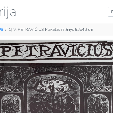
ija
US
1| V. PETRAVIČIUS Plakatas raižinys 63x48 cm