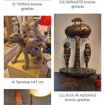
10| SKRAISTĖ bronza-
3| TIGRAS bronza-
gintaras
granitas
4| šamotas h47 cm
11| IEVA IR ADOMAS
bronza-granitas