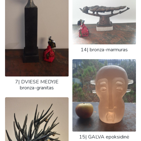
14| bronza-marmuras
7| DVIESE MEDYJE
bronza-granitas
15| GALVA epoksidinė