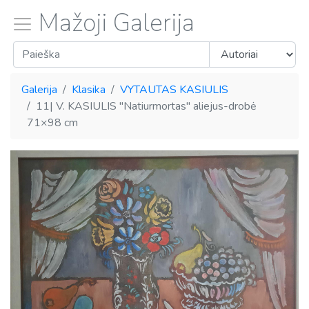
Mažoji Galerija
Galerija
Klasika
VYTAUTAS KASIULIS
11| V. KASIULIS "Natiurmortas" aliejus-drobė
71×98 cm