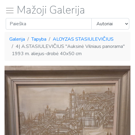
Mažoji Galerija
Galerija
Tapyba
ALOYZAS STASIULEVIČIUS
4| A.STASIULEVIČIUS "Auksinė Vilniaus panorama"
1993 m. aliejus-drobė 40x50 cm