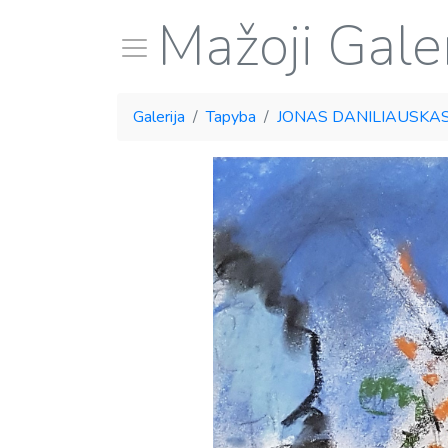
Mažoji Galer
Galerija
Tapyba
JONAS DANILIAUSKA