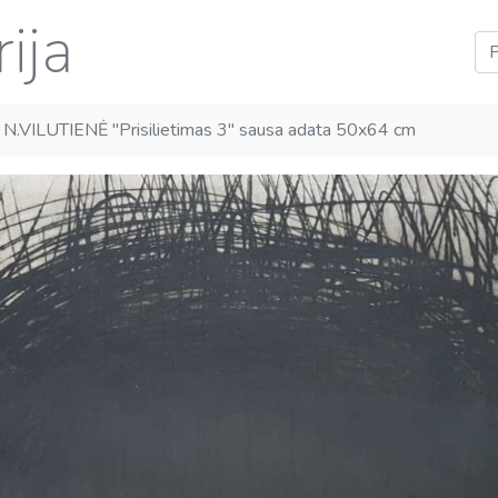
ija
 N.VILUTIENĖ "Prisilietimas 3" sausa adata 50x64 cm